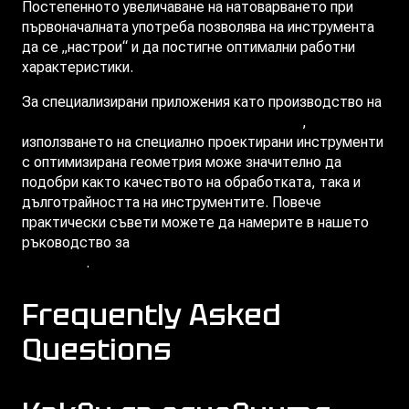
Постепенното увеличаване на натоварването при
първоначалната употреба позволява на инструмента
да се „настрои“ и да постигне оптимални работни
характеристики.
За специализирани приложения като производство на
зъбни колела за автомобилни трансмисии
,
използването на специално проектирани инструменти
с оптимизирана геометрия може значително да
подобри както качеството на обработката, така и
дълготрайността на инструментите. Повече
практически съвети можете да намерите в нашето
ръководство за
удължаване живота на фрези и
протяжки
.
Frequently Asked
Questions