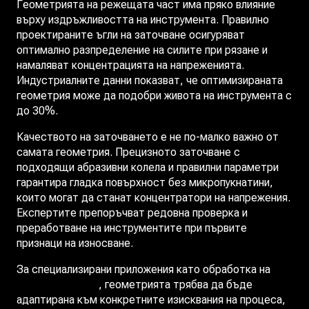
Геометрията на режещата част има пряко влияние
върху издръжливостта на инструмента. Правилно
проектираните ъгли на заточване осигуряват
оптимално разпределение на силите при рязане и
намаляват концентрацията на напреженията.
Индустриалните данни показват, че оптимизираната
геометрия може да подобри живота на инструмента с
до 30%.
Качеството на заточването е не по-малко важно от
самата геометрия. Прецизното заточване с
подходящи абразивни колела и правилни параметри
гарантира гладка повърхност без микропукнатини,
които могат да станат концентратори на напрежения.
Експертите препоръчват редовна проверка и
преработване на инструментите при първите
признаци на износване.
За специализирани приложения като обработка на
шлицови отвори
, геометрията трябва да бъде
адаптирана към конкретните изисквания на процеса,