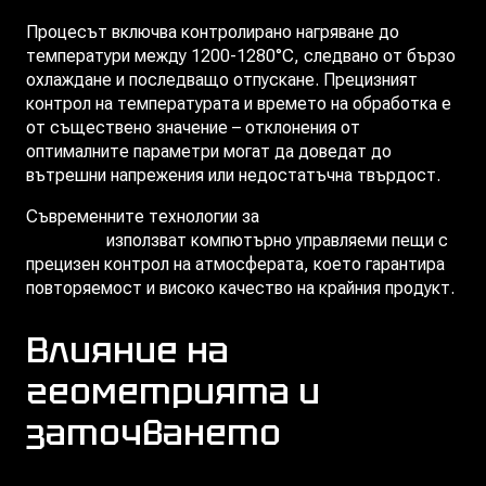
Процесът включва контролирано нагряване до
температури между 1200-1280°C, следвано от бързо
охлаждане и последващо отпускане. Прецизният
контрол на температурата и времето на обработка е
от съществено значение – отклонения от
оптималните параметри могат да доведат до
вътрешни напрежения или недостатъчна твърдост.
Съвременните технологии за
термична обработка на
протяжки
използват компютърно управляеми пещи с
прецизен контрол на атмосферата, което гарантира
повторяемост и високо качество на крайния продукт.
Влияние на
геометрията и
заточването