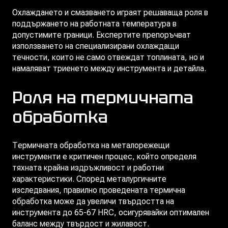
Охлаждането и смазването играят решаваща роля в
поддържането на работната температура в
допустимите граници. Експертите препоръчват
използването на специализирани охлаждащи
течности, които не само отвеждат топлината, но и
намаляват триенето между инструмента и детайла.
Роля на термичната
обработка
Термичната обработка на металорежещи
инструменти е критичен процес, който определя
тяхната крайна издръжливост и работни
характеристики. Според металургичните
изследвания, правилно проведената термична
обработка може да увеличи твърдостта на
инструмента до 65-67 HRC, осигурявайки оптимален
баланс между твърдост и жилавост.