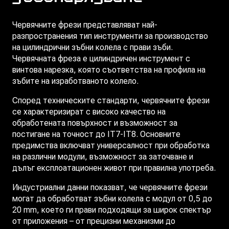
Червячните фрези представляват най-
разпространения тип инструменти за производство
на цилиндрични зъбни колела с прави зъби.
Червячната фреза е цилиндричен инструмент с
винтова нарезка, която съответства на профила на
зъбите на изработваното колело.
Според техническите стандарти, червячните фрези
се характеризират с високо качество на
обработената повърхност и възможност за
постигане на точност до IT7-IT8. Основните
предимства включват универсалност при обработка
на различни модули, възможност за заточване и
дълъг експлоатационен живот при правилна употреба.
Индустриални данни показват, че червячните фрези
могат да обработват зъбни колела с модул от 0,5 до
20 mm, което ги прави подходящи за широк спектър
от приложения – от прецизни механизми до