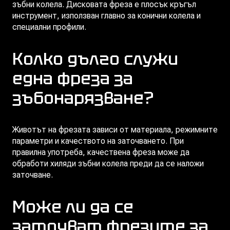
зъбни колела. Дисковата фреза е плосък кръгъл
инструмент, използван главно за конични колела и
специални профили.
Колко дълго служи
една фреза за
зъбонарязване?
Животът на фрезата зависи от материала, режимните
параметри и качеството на заточването. При
правилна употреба, качествена фреза може да
обработи хиляди зъбни колела преди да се наложи
заточване.
Може ли да се
заточват фрезите за