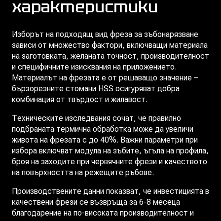
характеристики
Изборът на подходящ вид фреза за зъбонарязване
зависи от множество фактори, включващи материала
на заготовката, желаната точност, производителност
и специфичните изисквания на приложението.
Материалът на фрезата е от решаващо значение –
бързорезните стомани HSS осигуряват добра
комбинация от твърдост и жилавост.
Техническите изследвания сочат, че правилно
подбраната термична обработка може да увеличи
живота на фрезата с до 40%. Важни параметри при
избора включват модула на зъбите, ъгъла на профила,
броя на заходите при червячните фрези и качеството
на повърхността на режещите ръбове.
Производствените данни показват, че инвестицията в
качествени фрези се възвръща за 6-8 месеца
благодарение на по-високата производителност и