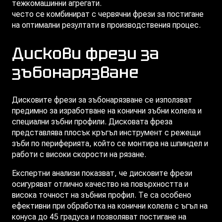
тежкомашинни агрегати.
Зъбодълбачните колела
често се комбинират с червячни фрези за постигане
на оптимални резултати в производствения процес.
Дискови фрези за
зъбонарязване
Дисковите фрези за зъбонарязване се използват
предимно за изработване на конични зъбни колела и
специални зъбни профили. Дисковата фреза
представлява плосък кръгъл инструмент с режещи
зъби по периферията, който се монтира на шпиндел и
работи с високи скорости на рязане.
Експертни анализи показват, че дисковите фрези
осигуряват отлично качество на повърхността и
висока точност на зъбния профил. Те са особено
ефективни при обработка на конични колела с ъгъл на
конуса до 45 градуса и позволяват постигане на