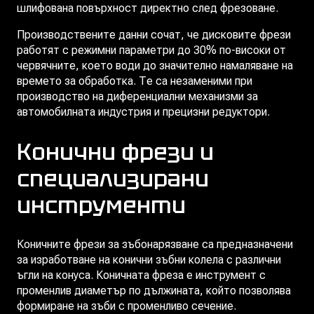
шлифована повърхност директно след фрезоване.
Производствените данни сочат, че дисковите фрези
работят с режимни параметри до 30% по-високи от
червячните, което води до значително намаляване на
времето за обработка. Те са незаменими при
производство на диференциални механизми за
автомобилната индустрия и прецизни редуктори.
Конични фрези и
специализирани
инструменти
Коничните фрези за зъбонарязване са предназначени
за изработване на конични зъбни колела с различни
ъгли на конуса. Коничната фреза е инструмент с
променлив диаметър по дължината, който позволява
формиране на зъби с променливо сечение.