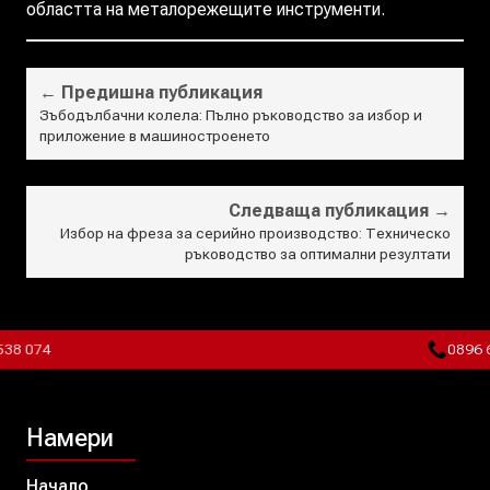
областта на металорежещите инструменти.
← Предишна публикация
Зъбодълбачни колела: Пълно ръководство за избор и
приложение в машиностроенето
Следваща публикация →
Избор на фреза за серийно производство: Техническо
ръководство за оптимални резултати
 074
0896 601
Намери
Начало