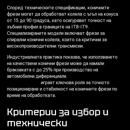
Според техническите спецификации, коничните
фрези могат да обработват колела с ъгъл на конуса
от 15 до 90 градуса, като осигуряват точност на
зъбния профил в границите на IT8-IT9.
Специализираните модели включват фрези за
спирални конични колела, които са критични за
високопроизводителни трансмисии.
Индустриалната практика показва, че използването
на качествени конични фрези може да намали
браковката с до 25% при производство на
автомобилни диференциали.
Инструментодържачите
за CNC машини
играят ключова роля за точното
позициониране и стабилност на коничните фрези по
време на обработката.
Критерии за избор и
технически