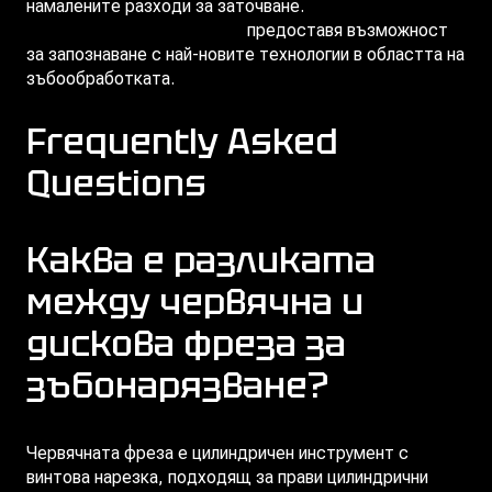
намалените разходи за заточване.
Участието в
специализирани изложения
предоставя възможност
за запознаване с най-новите технологии в областта на
зъбообработката.
Frequently Asked
Questions
Каква е разликата
между червячна и
дискова фреза за
зъбонарязване?
Червячната фреза е цилиндричен инструмент с
винтова нарезка, подходящ за прави цилиндрични